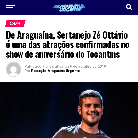
CAPA
De Araguaína, Sertanejo Zé Ottávio
é uma das atrações confirmadas no
show de aniversário do Tocantins
Publicado
7 anos atrás
on
5 de outubro de 2019
Por
Redação Araguaina Urgente