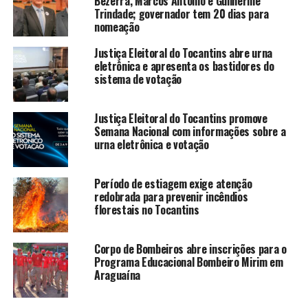
Bezerra, Marcos Antônio e Guilherme
Trindade; governador tem 20 dias para
nomeação
Justiça Eleitoral do Tocantins abre urna
eletrônica e apresenta os bastidores do
sistema de votação
Justiça Eleitoral do Tocantins promove
Semana Nacional com informações sobre a
urna eletrônica e votação
Período de estiagem exige atenção
redobrada para prevenir incêndios
florestais no Tocantins
Corpo de Bombeiros abre inscrições para o
Programa Educacional Bombeiro Mirim em
Araguaína