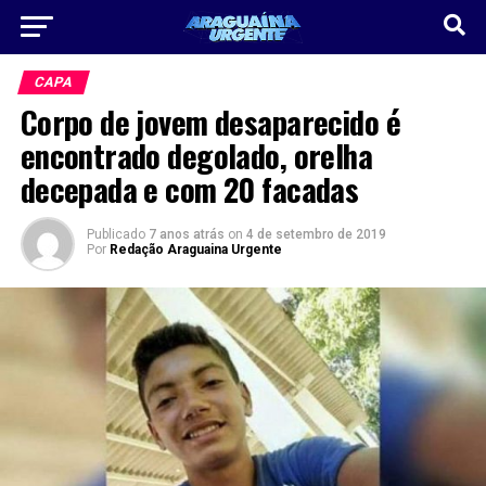
CAPA
Corpo de jovem desaparecido é
encontrado degolado, orelha
decepada e com 20 facadas
Publicado
7 anos atrás
on
4 de setembro de 2019
Por
Redação Araguaina Urgente