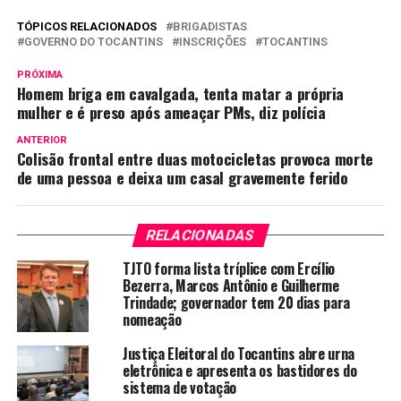
TÓPICOS RELACIONADOS
BRIGADISTAS
GOVERNO DO TOCANTINS
INSCRIÇÕES
TOCANTINS
PRÓXIMA
Homem briga em cavalgada, tenta matar a própria
mulher e é preso após ameaçar PMs, diz polícia
ANTERIOR
Colisão frontal entre duas motocicletas provoca morte
de uma pessoa e deixa um casal gravemente ferido
RELACIONADAS
TJTO forma lista tríplice com Ercílio
Bezerra, Marcos Antônio e Guilherme
Trindade; governador tem 20 dias para
nomeação
Justiça Eleitoral do Tocantins abre urna
eletrônica e apresenta os bastidores do
sistema de votação