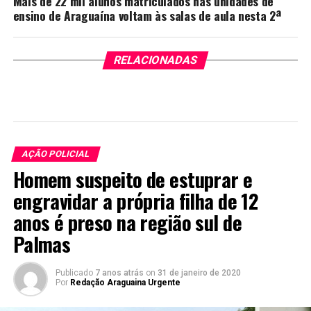
Mais de 22 mil alunos matriculados nas unidades de
ensino de Araguaína voltam às salas de aula nesta 2ª
RELACIONADAS
AÇÃO POLICIAL
Homem suspeito de estuprar e
engravidar a própria filha de 12
anos é preso na região sul de
Palmas
Publicado
7 anos atrás
on
31 de janeiro de 2020
Por
Redação Araguaina Urgente