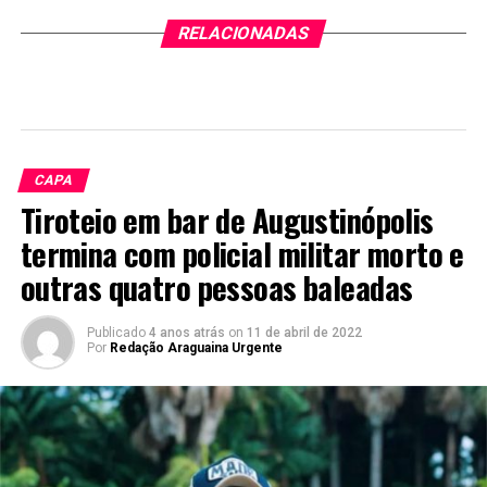
RELACIONADAS
CAPA
Tiroteio em bar de Augustinópolis
termina com policial militar morto e
outras quatro pessoas baleadas
Publicado
4 anos atrás
on
11 de abril de 2022
Por
Redação Araguaina Urgente