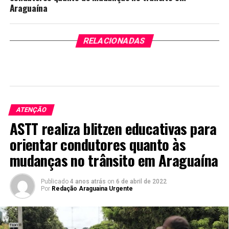
Araguaína
RELACIONADAS
ATENÇÃO
ASTT realiza blitzen educativas para
orientar condutores quanto às
mudanças no trânsito em Araguaína
Publicado
4 anos atrás
on
6 de abril de 2022
Por
Redação Araguaina Urgente