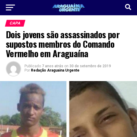
CAPA
Dois jovens são assassinados por
supostos membros do Comando
Vermelho em Araguaína
Publicado
7 anos atrás
on
30 de setembro de 2019
Por
Redação Araguaina Urgente