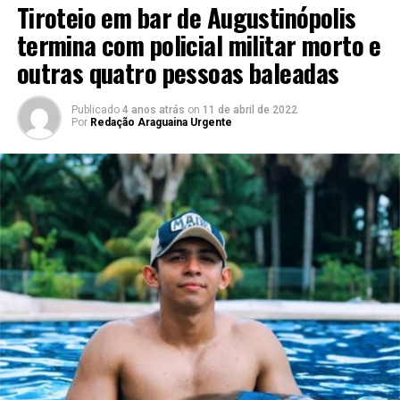
Tiroteio em bar de Augustinópolis
termina com policial militar morto e
outras quatro pessoas baleadas
Publicado
4 anos atrás
on
11 de abril de 2022
Por
Redação Araguaina Urgente