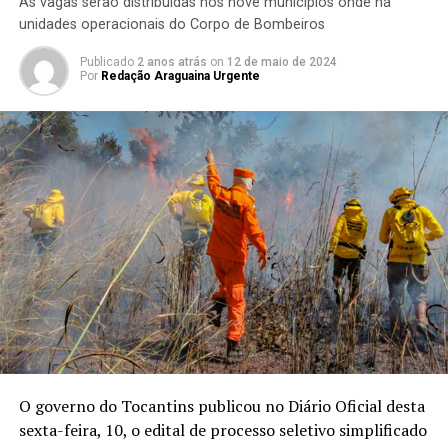
As vagas serão distribuídas nos nove municípios onde há
unidades operacionais do Corpo de Bombeiros
Publicado
2 anos atrás
on
12 de maio de 2024
Por
Redação Araguaina Urgente
O governo do Tocantins publicou no Diário Oficial desta
sexta-feira, 10, o edital de processo seletivo simplificado