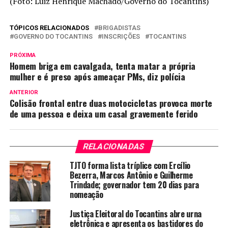
(Foto: Luiz Henrique Machado/Governo do Tocantins)
TÓPICOS RELACIONADOS
BRIGADISTAS
GOVERNO DO TOCANTINS
INSCRIÇÕES
TOCANTINS
PRÓXIMA
Homem briga em cavalgada, tenta matar a própria
mulher e é preso após ameaçar PMs, diz polícia
ANTERIOR
Colisão frontal entre duas motocicletas provoca morte
de uma pessoa e deixa um casal gravemente ferido
RELACIONADAS
TJTO forma lista tríplice com Ercílio
Bezerra, Marcos Antônio e Guilherme
Trindade; governador tem 20 dias para
nomeação
Justiça Eleitoral do Tocantins abre urna
eletrônica e apresenta os bastidores do