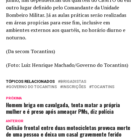
junho, nas dependências dos quartéis do CBMTO ou em
outro lugar definido pelo Comandante da Unidade
Bombeiro Militar. Já as aulas práticas serão realizadas
em áreas propícias para esse fim, inclusive em
ambientes externos aos quartéis, no horário diurno e
noturno.
(Da secom Tocantins)
(Foto: Luiz Henrique Machado/Governo do Tocantins)
TÓPICOS RELACIONADOS
BRIGADISTAS
GOVERNO DO TOCANTINS
INSCRIÇÕES
TOCANTINS
PRÓXIMA
Homem briga em cavalgada, tenta matar a própria
mulher e é preso após ameaçar PMs, diz polícia
ANTERIOR
Colisão frontal entre duas motocicletas provoca morte
de uma pessoa e deixa um casal gravemente ferido