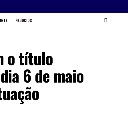
ORTE
NEGOCIOS
 o título
 dia 6 de maio
ituação