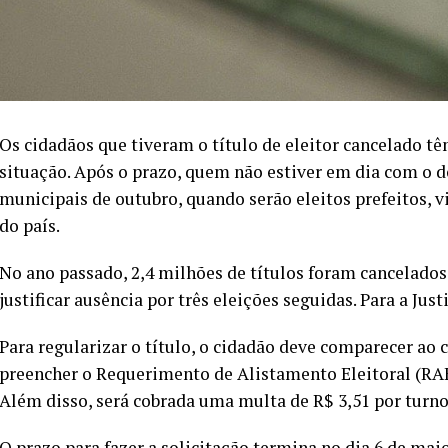
Os cidadãos que tiveram o título de eleitor cancelado tê
situação. Após o prazo, quem não estiver em dia com o 
municipais de outubro, quando serão eleitos prefeitos, v
do país.
No ano passado, 2,4 milhões de títulos foram cancelados
justificar ausência por três eleições seguidas. Para a Jus
Para regularizar o título, o cidadão deve comparecer ao c
preencher o Requerimento de Alistamento Eleitoral (RAE
Além disso, será cobrada uma multa de R$ 3,51 por turno
O prazo para fazer a solicitação termina no dia 6 de maio