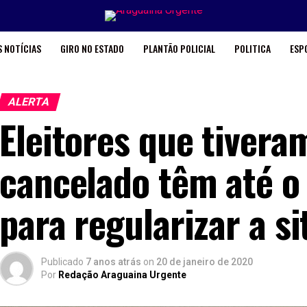
 NOTÍCIAS
GIRO NO ESTADO
PLANTÃO POLICIAL
POLITICA
ESP
ALERTA
Eleitores que tiveram
cancelado têm até o
para regularizar a s
Publicado
7 anos atrás
on
20 de janeiro de 2020
Por
Redação Araguaina Urgente