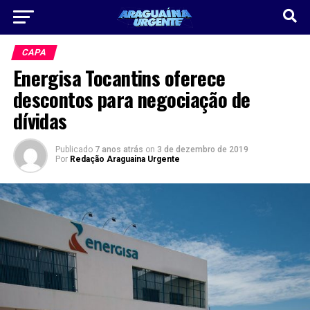
CAPA
Energisa Tocantins oferece
descontos para negociação de
dívidas
Publicado
7 anos atrás
on
3 de dezembro de 2019
Por
Redação Araguaina Urgente