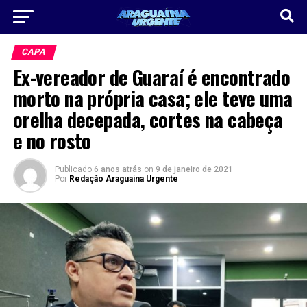
CAPA
Ex-vereador de Guaraí é encontrado
morto na própria casa; ele teve uma
orelha decepada, cortes na cabeça
e no rosto
Publicado
6 anos atrás
on
9 de janeiro de 2021
Por
Redação Araguaina Urgente