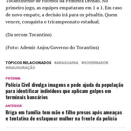
Tocantinense de Futebol da Primeira Divisão. No
primeiro jogo, as equipes empataram em 1 a 1. Em caso
de novo empate, a decisão irá para os pênaltis. Quem
vencer, conquista o tricampeonato estadual.
(Da secom Tocantins)
(Foto: Ademir Anjos/Governo do Tocantins)
TÓPICOS RELACIONADOS
ARAGUAÍNA
GOVERNADOR
INAUGURAÇÃO
PRÓXIMA
Polícia Civil divulga imagens e pede ajuda da população
para identificar indivíduos que aplicam golpes em
terminais bancários
ANTERIOR
Briga em família tem mãe e filho presos após ameaças
e tentativa de esfaquear mulher na frente da polícia