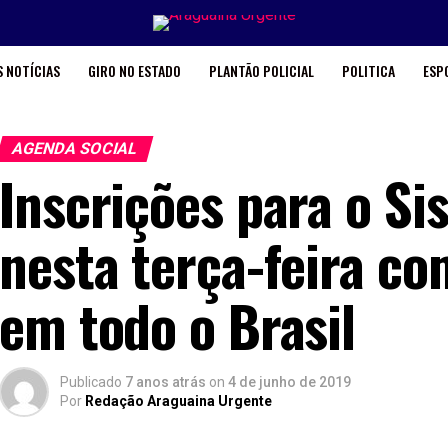
 NOTÍCIAS
GIRO NO ESTADO
PLANTÃO POLICIAL
POLITICA
ESP
AGENDA SOCIAL
Inscrições para o S
nesta terça-feira co
em todo o Brasil
Publicado
7 anos atrás
on
4 de junho de 2019
Por
Redação Araguaina Urgente