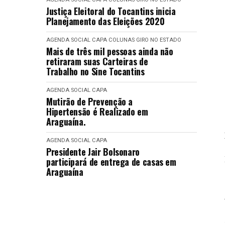
Justiça Eleitoral do Tocantins inicia
Planejamento das Eleições 2020
AGENDA SOCIAL
CAPA
COLUNAS
GIRO NO ESTADO
Mais de três mil pessoas ainda não
retiraram suas Carteiras de
Trabalho no Sine Tocantins
AGENDA SOCIAL
CAPA
Mutirão de Prevenção a
Hipertensão é Realizado em
Araguaína.
AGENDA SOCIAL
CAPA
Presidente Jair Bolsonaro
participará de entrega de casas em
Araguaína