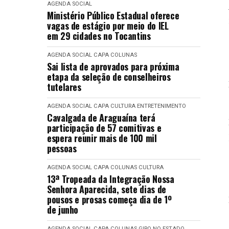
AGENDA SOCIAL
Ministério Público Estadual oferece
vagas de estágio por meio do IEL
em 29 cidades no Tocantins
AGENDA SOCIAL
CAPA
COLUNAS
Sai lista de aprovados para próxima
etapa da seleção de conselheiros
tutelares
AGENDA SOCIAL
CAPA
CULTURA
ENTRETENIMENTO
Cavalgada de Araguaína terá
participação de 57 comitivas e
espera reunir mais de 100 mil
pessoas
AGENDA SOCIAL
CAPA
COLUNAS
CULTURA
13ª Tropeada da Integração Nossa
Senhora Aparecida, sete dias de
pousos e prosas começa dia de 1º
de junho
AGENDA SOCIAL
CAPA
COLUNAS
GIRO NO ESTADO