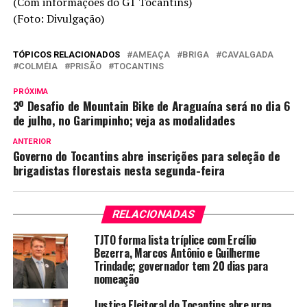
(Com informações do G1 Tocantins)
(Foto: Divulgação)
TÓPICOS RELACIONADOS
AMEAÇA
BRIGA
CAVALGADA
COLMÉIA
PRISÃO
TOCANTINS
PRÓXIMA
3º Desafio de Mountain Bike de Araguaína será no dia 6
de julho, no Garimpinho; veja as modalidades
ANTERIOR
Governo do Tocantins abre inscrições para seleção de
brigadistas florestais nesta segunda-feira
RELACIONADAS
TJTO forma lista tríplice com Ercílio
Bezerra, Marcos Antônio e Guilherme
Trindade; governador tem 20 dias para
nomeação
Justiça Eleitoral do Tocantins abre urna