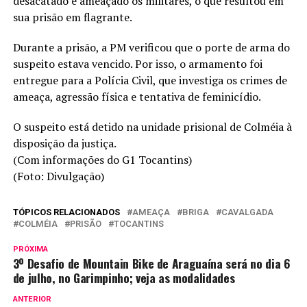
desacatado e ameaçado os militares, o que resultou em
sua prisão em flagrante.
Durante a prisão, a PM verificou que o porte de arma do
suspeito estava vencido. Por isso, o armamento foi
entregue para a Polícia Civil, que investiga os crimes de
ameaça, agressão física e tentativa de feminicídio.
O suspeito está detido na unidade prisional de Colméia à
disposição da justiça.
(Com informações do G1 Tocantins)
(Foto: Divulgação)
TÓPICOS RELACIONADOS
AMEAÇA
BRIGA
CAVALGADA
COLMÉIA
PRISÃO
TOCANTINS
PRÓXIMA
3º Desafio de Mountain Bike de Araguaína será no dia 6
de julho, no Garimpinho; veja as modalidades
ANTERIOR