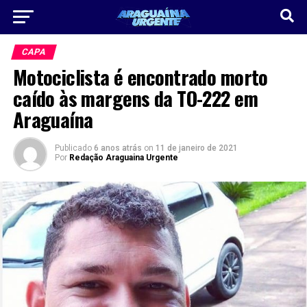
CAPA
Motociclista é encontrado morto
caído às margens da TO-222 em
Araguaína
Publicado
6 anos atrás
on
11 de janeiro de 2021
Por
Redação Araguaina Urgente