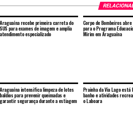
RELACIONA
Araguaína recebe primeira carreta do
Corpo de Bombeiros abre 
SUS para exames de imagem e amplia
para o Programa Educaci
atendimento especializado
Mirim em Araguaína
Araguaína intensifica limpeza de lotes
Prainha da Via Lago está 
baldios para prevenir queimadas e
banho e atividades recrea
garantir segurança durante a estiagem
o Laboara