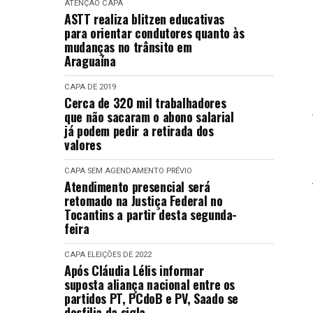
ATENÇÃO
CAPA
ASTT realiza blitzen educativas
para orientar condutores quanto às
mudanças no trânsito em
Araguaína
CAPA
DE 2019
Cerca de 320 mil trabalhadores
que não sacaram o abono salarial
já podem pedir a retirada dos
valores
CAPA
SEM AGENDAMENTO PRÉVIO
Atendimento presencial será
retomado na Justiça Federal no
Tocantins a partir desta segunda-
feira
CAPA
ELEIÇÕES DE 2022
Após Cláudia Lélis informar
suposta aliança nacional entre os
partidos PT, PCdoB e PV, Saado se
desfilia da sigla