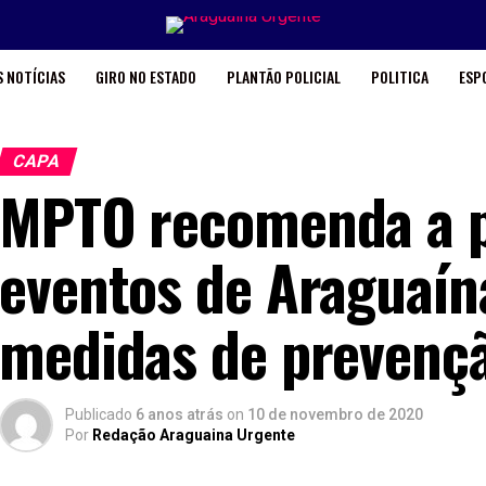
 NOTÍCIAS
GIRO NO ESTADO
PLANTÃO POLICIAL
POLITICA
ESP
CAPA
MPTO recomenda a 
eventos de Araguaín
medidas de prevençã
Publicado
6 anos atrás
on
10 de novembro de 2020
Por
Redação Araguaina Urgente