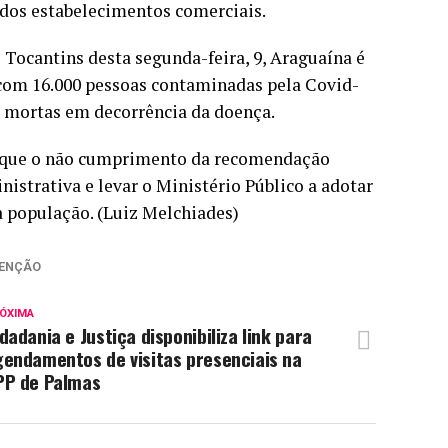
 dos estabelecimentos comerciais.
ocantins desta segunda-feira, 9, Araguaína é
com 16.000 pessoas contaminadas pela Covid-
s mortas em decorrência da doença.
ou que o não cumprimento da recomendação
istrativa e levar o Ministério Público a adotar
a população. (Luiz Melchiades)
ENÇÃO
ÓXIMA
dadania e Justiça disponibiliza link para
gendamentos de visitas presenciais na
PP de Palmas