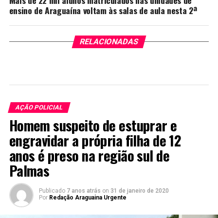
Mais de 22 mil alunos matriculados nas unidades de
ensino de Araguaína voltam às salas de aula nesta 2ª
RELACIONADAS
AÇÃO POLICIAL
Homem suspeito de estuprar e
engravidar a própria filha de 12
anos é preso na região sul de
Palmas
Publicado
7 anos atrás
on
31 de janeiro de 2020
Por
Redação Araguaina Urgente