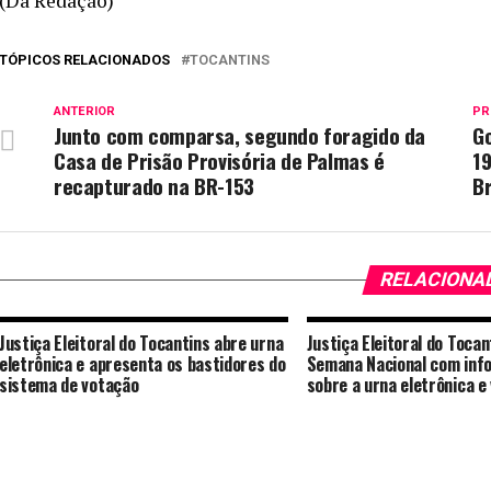
(Da Redação)
TÓPICOS RELACIONADOS
TOCANTINS
ANTERIOR
PR
Junto com comparsa, segundo foragido da
Go
Casa de Prisão Provisória de Palmas é
19
recapturado na BR-153
Br
RELACIONA
Justiça Eleitoral do Tocantins abre urna
Justiça Eleitoral do Toca
eletrônica e apresenta os bastidores do
Semana Nacional com inf
sistema de votação
sobre a urna eletrônica e