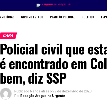
 NOTÍCIAS
GIRO NO ESTADO
PLANTÃO POLICIAL
POLITICA
ESP
CAPA
Policial civil que es
é encontrado em Col
bem, diz SSP
Publicado
6 anos atrás
on
8 de dezembro de 2020
Por
Redação Araguaina Urgente