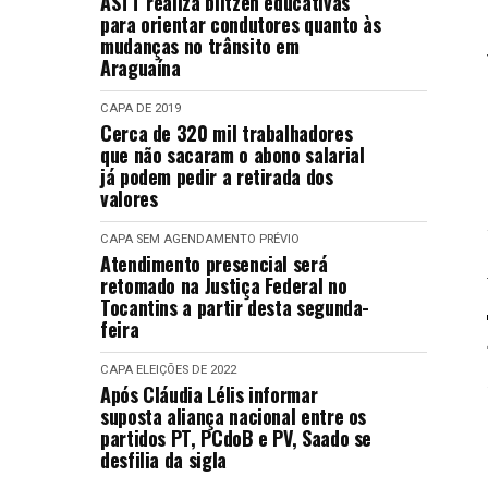
ASTT realiza blitzen educativas
para orientar condutores quanto às
mudanças no trânsito em
Araguaína
CAPA
DE 2019
Cerca de 320 mil trabalhadores
que não sacaram o abono salarial
já podem pedir a retirada dos
valores
CAPA
SEM AGENDAMENTO PRÉVIO
Atendimento presencial será
retomado na Justiça Federal no
Tocantins a partir desta segunda-
feira
CAPA
ELEIÇÕES DE 2022
Após Cláudia Lélis informar
suposta aliança nacional entre os
partidos PT, PCdoB e PV, Saado se
desfilia da sigla