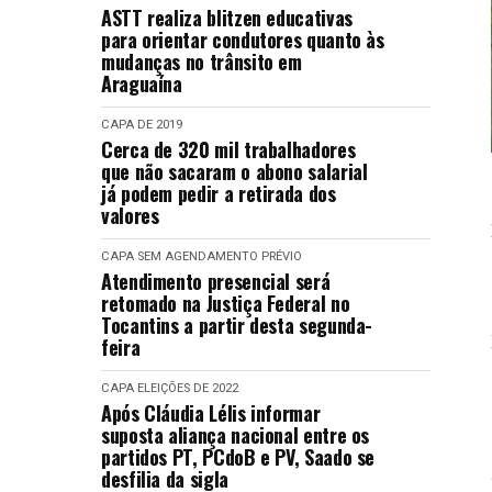
ASTT realiza blitzen educativas
para orientar condutores quanto às
mudanças no trânsito em
Araguaína
CAPA
DE 2019
Cerca de 320 mil trabalhadores
que não sacaram o abono salarial
já podem pedir a retirada dos
valores
CAPA
SEM AGENDAMENTO PRÉVIO
Atendimento presencial será
retomado na Justiça Federal no
Tocantins a partir desta segunda-
feira
CAPA
ELEIÇÕES DE 2022
Após Cláudia Lélis informar
suposta aliança nacional entre os
partidos PT, PCdoB e PV, Saado se
desfilia da sigla