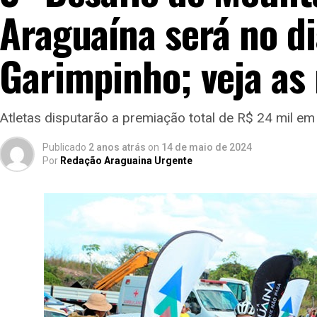
Araguaína será no di
Garimpinho; veja as
Atletas disputarão a premiação total de R$ 24 mil em
Publicado
2 anos atrás
on
14 de maio de 2024
Por
Redação Araguaina Urgente