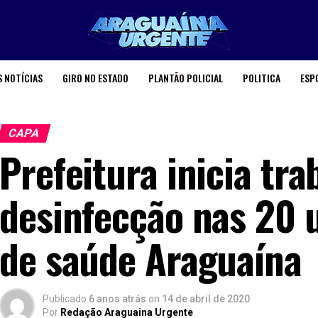
 NOTÍCIAS
GIRO NO ESTADO
PLANTÃO POLICIAL
POLITICA
ESP
CAPA
Prefeitura inicia tra
desinfecção nas 20 
de saúde Araguaína
Publicado
6 anos atrás
on
14 de abril de 2020
Por
Redação Araguaina Urgente