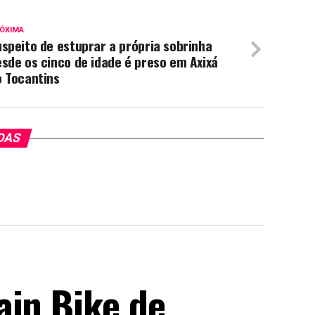
ÓXIMA
speito de estuprar a própria sobrinha
sde os cinco de idade é preso em Axixá
o Tocantins
DAS
ain Bike de