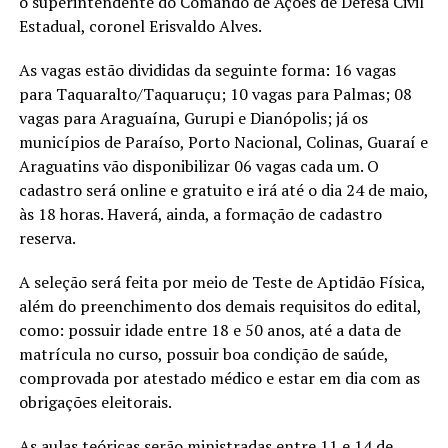
o superintendente do Comando de Ações de Defesa Civil
Estadual, coronel Erisvaldo Alves.
As vagas estão divididas da seguinte forma: 16 vagas
para Taquaralto/Taquaruçu; 10 vagas para Palmas; 08
vagas para Araguaína, Gurupi e Dianópolis; já os
municípios de Paraíso, Porto Nacional, Colinas, Guaraí e
Araguatins vão disponibilizar 06 vagas cada um. O
cadastro será online e gratuito e irá até o dia 24 de maio,
às 18 horas. Haverá, ainda, a formação de cadastro
reserva.
A seleção será feita por meio de Teste de Aptidão Física,
além do preenchimento dos demais requisitos do edital,
como: possuir idade entre 18 e 50 anos, até a data de
matrícula no curso, possuir boa condição de saúde,
comprovada por atestado médico e estar em dia com as
obrigações eleitorais.
As aulas teóricas serão ministradas entre 11 e 14 de