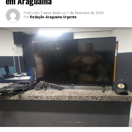
em Araguaína
Publicado
7 anos atrás
on
1 de fevereiro de 2020
Por
Redação Araguaina Urgente