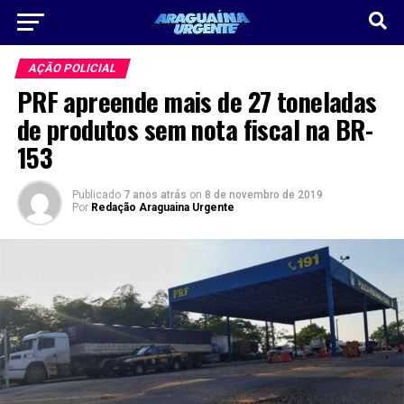
AÇÃO POLICIAL
PRF apreende mais de 27 toneladas
de produtos sem nota fiscal na BR-
153
Publicado
7 anos atrás
on
8 de novembro de 2019
Por
Redação Araguaina Urgente