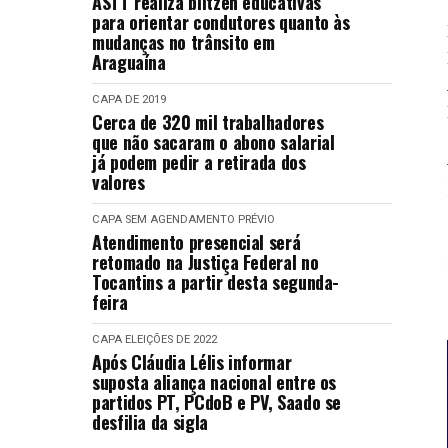
ASTT realiza blitzen educativas
para orientar condutores quanto às
mudanças no trânsito em
Araguaína
CAPA
DE 2019
Cerca de 320 mil trabalhadores
que não sacaram o abono salarial
já podem pedir a retirada dos
valores
CAPA
SEM AGENDAMENTO PRÉVIO
Atendimento presencial será
retomado na Justiça Federal no
Tocantins a partir desta segunda-
feira
CAPA
ELEIÇÕES DE 2022
Após Cláudia Lélis informar
suposta aliança nacional entre os
partidos PT, PCdoB e PV, Saado se
desfilia da sigla