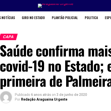
 NOTÍCIAS
GIRO NO ESTADO
PLANTÃO POLICIAL
POLITICA
ESP
CAPA
Saúde confirma mais
covid-19 no Estado; 
primeira de Palmeir
Publicado
6 anos atrás
on
3 de junho de 2020
Por
Redação Araguaina Urgente