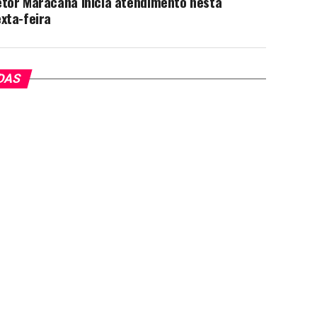
etor Maracanã inicia atendimento nesta
xta-feira
DAS