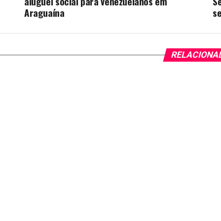
aluguel social para venezuelanos em
S
Araguaína
se
RELACIONA