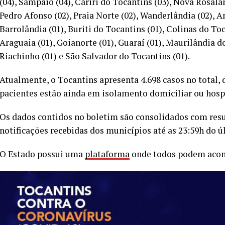
(04), Sampaio (04), Cariri do Tocantins (03), Nova Rosalân
Pedro Afonso (02), Praia Norte (02), Wanderlândia (02), A
Barrolândia (01), Buriti do Tocantins (01), Colinas do T
Araguaia (01), Goianorte (01), Guaraí (01), Maurilândia do
Riachinho (01) e São Salvador do Tocantins (01).
Atualmente, o Tocantins apresenta 4.698 casos no total, d
pacientes estão ainda em isolamento domiciliar ou hospi
Os dados contidos no boletim são consolidados com resu
notificações recebidas dos municípios até as 23:59h do ú
O Estado possui uma
plataforma
onde todos podem acom