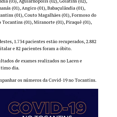
dia (03), Aguiarnópolis (02), Goiatins (02),
nanás (01), Angico (01), Babaçulândia (01),
ocantins (01), Couto Magalhães (01), Formoso do
 Tocantins (01), Miranorte (01), Piraquê (01),
estes, 1.734 pacientes estão recuperados, 2.882
talar e 82 pacientes foram a óbito.
ltados de exames realizados no Lacen e
ltimo dia.
panhar os números da Covid-19 no Tocantins.