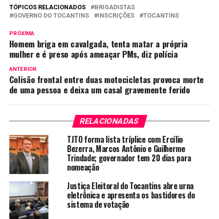
TÓPICOS RELACIONADOS
BRIGADISTAS
GOVERNO DO TOCANTINS
INSCRIÇÕES
TOCANTINS
PRÓXIMA
Homem briga em cavalgada, tenta matar a própria
mulher e é preso após ameaçar PMs, diz polícia
ANTERIOR
Colisão frontal entre duas motocicletas provoca morte
de uma pessoa e deixa um casal gravemente ferido
RELACIONADAS
TJTO forma lista tríplice com Ercílio
Bezerra, Marcos Antônio e Guilherme
Trindade; governador tem 20 dias para
nomeação
Justiça Eleitoral do Tocantins abre urna
eletrônica e apresenta os bastidores do
sistema de votação