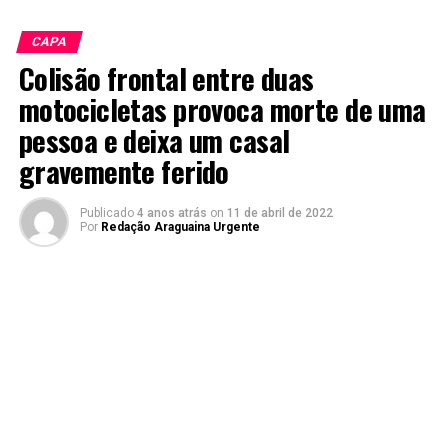
CAPA
Colisão frontal entre duas
motocicletas provoca morte de uma
pessoa e deixa um casal
gravemente ferido
Publicado
4 anos atrás
on
11 de abril de 2022
Por
Redação Araguaina Urgente
Durante a madrugada deste domingo, 10, um grave
acidente entre duas motos provocou a morte de um
homem identificado como Adimilton Pereira dos Santos,
30 anos, e deixou duas vítimas gravemente feridas em
Araguaína.
O acidente ocorreu por volta das 3 horas próximo a