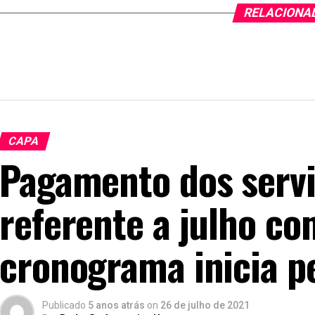
RELACIONA
CAPA
Pagamento dos servi
referente a julho co
cronograma inicia p
Publicado
5 anos atrás
on
26 de julho de 2021