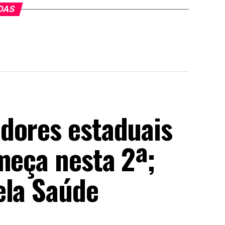
DAS
dores estaduais
meça nesta 2ª;
ela Saúde