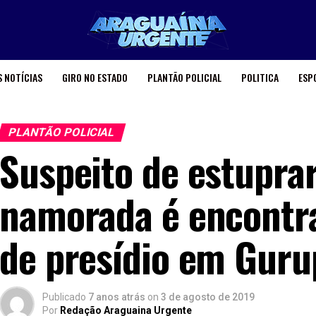
 NOTÍCIAS
GIRO NO ESTADO
PLANTÃO POLICIAL
POLITICA
ESP
PLANTÃO POLICIAL
Suspeito de estuprar
namorada é encontr
de presídio em Guru
Publicado
7 anos atrás
on
3 de agosto de 2019
Por
Redação Araguaina Urgente