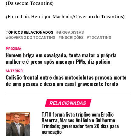
(Da secom Tocantins)
(Foto: Luiz Henrique Machado/Governo do Tocantins)
TÓPICOS RELACIONADOS
BRIGADISTAS
GOVERNO DO TOCANTINS
INSCRIÇÕES
TOCANTINS
PRÓXIMA
Homem briga em cavalgada, tenta matar a própria
mulher e é preso após ameaçar PMs, diz polícia
ANTERIOR
Colisão frontal entre duas motocicletas provoca morte
de uma pessoa e deixa um casal gravemente ferido
RELACIONADAS
TJTO forma lista tríplice com Ercílio
Bezerra, Marcos Antônio e Guilherme
Trindade; governador tem 20 dias para
nomeação