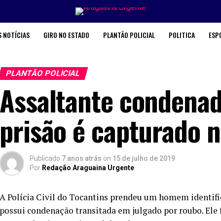
 NOTÍCIAS
GIRO NO ESTADO
PLANTÃO POLICIAL
POLITICA
ESP
PLANTÃO POLICIAL
Assaltante condenad
prisão é capturado n
Publicado
7 anos atrás
on
15 de julho de 2019
Por
Redação Araguaina Urgente
A Polícia Civil do Tocantins prendeu um homem identifica
possui condenação transitada em julgado por roubo. Ele f