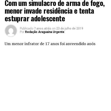
Com um simulacro de arma de fogo,
menor invade residência e tenta
estuprar adolescente
Publicado
7 anos atrás
on
23 de julho de 2019
Por
Redação Araguaina Urgente
Um menor infrator de 17 anos foi apreendido após
invadir uma residência e portando um simulacro de
arma de fogo tentou estuprar uma adolescente. O fato
aconteceu nesse sábado, 20, por volta das 17h30, no
Setor Nova Araguaína, em Araguaína.
Segundo a Polícia Militar, o suspeito beijou à força outra
adolescente que estava na residência e a ameaçou de
morte.
Após relatos repassados via 190 e também as
características do suspeito, a polícia iniciou as buscas