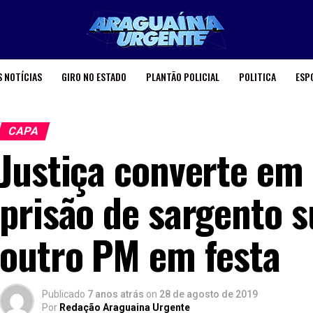
 NOTÍCIAS
GIRO NO ESTADO
PLANTÃO POLICIAL
POLITICA
ESP
CAPA
Justiça converte em 
prisão de sargento 
outro PM em festa
Publicado
7 anos atrás
on
28 de agosto de 2019
Por
Redação Araguaina Urgente