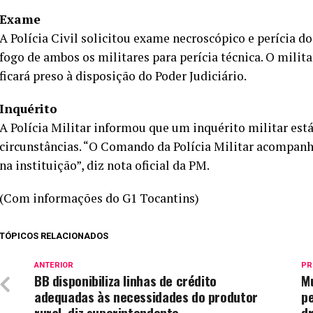
Exame
A Polícia Civil solicitou exame necroscópico e perícia d
fogo de ambos os militares para perícia técnica. O mili
ficará preso à disposição do Poder Judiciário.
Inquérito
A Polícia Militar informou que um inquérito militar está
circunstâncias. “O Comando da Polícia Militar acompanha
na instituição”, diz nota oficial da PM.
(Com informações do G1 Tocantins)
TÓPICOS RELACIONADOS
ANTERIOR
PR
BB disponibiliza linhas de crédito
Mu
adequadas às necessidades do produtor
p
rural, diz superintendente
d