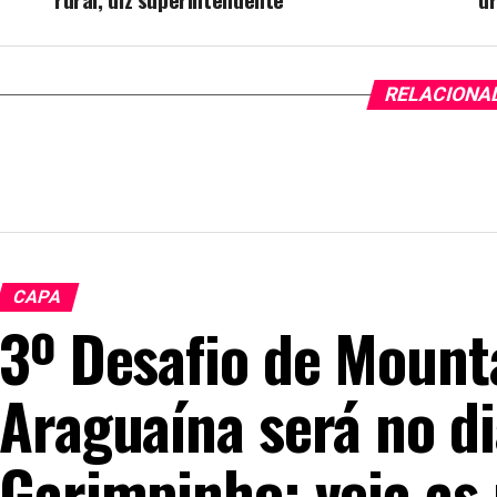
RELACIONA
CAPA
3º Desafio de Mount
Araguaína será no di
Garimpinho; veja as