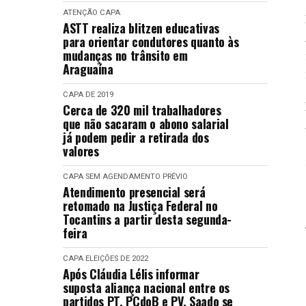
ATENÇÃO
CAPA
ASTT realiza blitzen educativas
para orientar condutores quanto às
mudanças no trânsito em
Araguaína
CAPA
DE 2019
Cerca de 320 mil trabalhadores
que não sacaram o abono salarial
já podem pedir a retirada dos
valores
CAPA
SEM AGENDAMENTO PRÉVIO
Atendimento presencial será
retomado na Justiça Federal no
Tocantins a partir desta segunda-
feira
CAPA
ELEIÇÕES DE 2022
Após Cláudia Lélis informar
suposta aliança nacional entre os
partidos PT, PCdoB e PV, Saado se