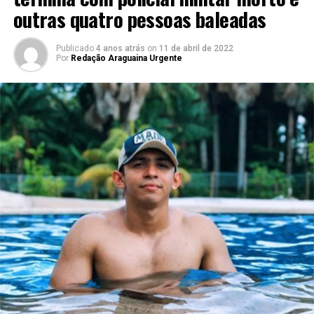
outras quatro pessoas baleadas
Publicado
4 anos atrás
on
11 de abril de 2022
Por
Redação Araguaina Urgente