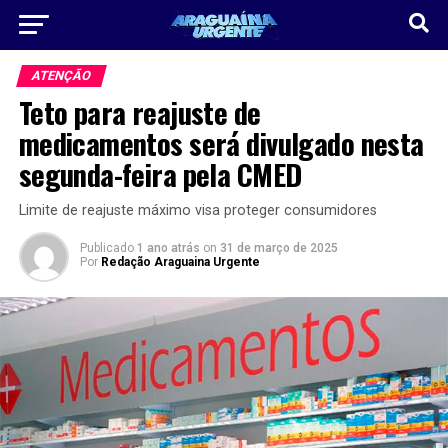
ATENÇÃO
Teto para reajuste de
medicamentos será divulgado nesta
segunda-feira pela CMED
Limite de reajuste máximo visa proteger consumidores
Publicado
1 ano atrás
on
31 de março de 2025
Por
Redação Araguaina Urgente