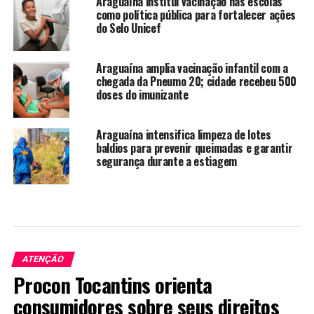
Araguaína institui vacinação nas escolas
como política pública para fortalecer ações
do Selo Unicef
Araguaína amplia vacinação infantil com a
chegada da Pneumo 20; cidade recebeu 500
doses do imunizante
Araguaína intensifica limpeza de lotes
baldios para prevenir queimadas e garantir
segurança durante a estiagem
ATENÇÃO
Procon Tocantins orienta
consumidores sobre seus direitos