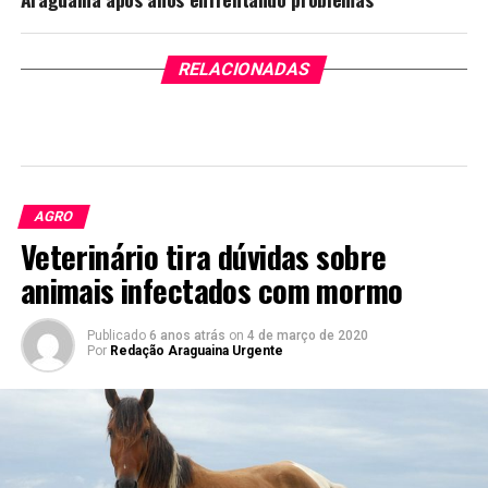
RELACIONADAS
AGRO
Veterinário tira dúvidas sobre
animais infectados com mormo
Publicado
6 anos atrás
on
4 de março de 2020
Por
Redação Araguaina Urgente