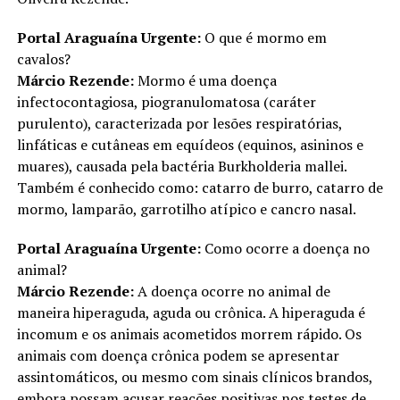
Portal Araguaína Urgente:
O que é mormo em
cavalos?
Márcio Rezende:
Mormo é uma doença
infectocontagiosa, piogranulomatosa (caráter
purulento), caracterizada por lesões respiratórias,
linfáticas e cutâneas em equídeos (equinos, asininos e
muares), causada pela bactéria Burkholderia mallei.
Também é conhecido como: catarro de burro, catarro de
mormo, lamparão, garrotilho atípico e cancro nasal.
Portal Araguaína Urgente:
Como ocorre a doença no
animal?
Márcio Rezende:
A doença ocorre no animal de
maneira hiperaguda, aguda ou crônica. A hiperaguda é
incomum e os animais acometidos morrem rápido. Os
animais com doença crônica podem se apresentar
assintomáticos, ou mesmo com sinais clínicos brandos,
embora possam acusar reações positivas nos testes de