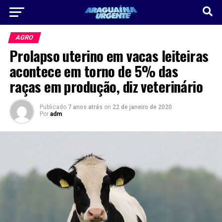
AGRO
Prolapso uterino em vacas leiteiras
acontece em torno de 5% das
raças em produção, diz veterinário
Publicado
7 anos atrás
on
22 de janeiro de 2020
Por
adm